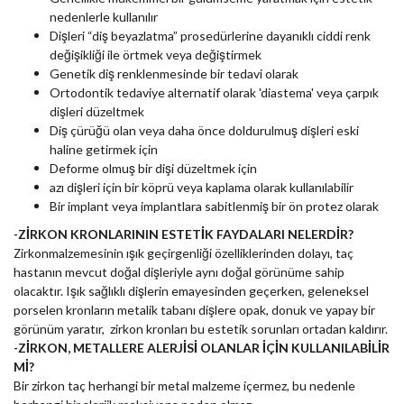
nedenlerle kullanılır
Dişleri “diş beyazlatma” prosedürlerine dayanıklı ciddi renk
değişikliği ile örtmek veya değiştirmek
Genetik diş renklenmesinde bir tedavi olarak
Ortodontik tedaviye alternatif olarak 'diastema' veya çarpık
dişleri düzeltmek
Diş çürüğü olan veya daha önce doldurulmuş dişleri eski
haline getirmek için
Deforme olmuş bir dişi düzeltmek için
azı dişleri için bir köprü veya kaplama olarak kullanılabilir
Bir implant veya implantlara sabitlenmiş bir ön protez olarak
ZİRKON KRONLARININ ESTETİK FAYDALARI NELERDİR?
-
irkonmalzemesinin ışık geçirgenliği özelliklerinden dolayı, taç
Z
hastanın mevcut doğal dişleriyle aynı doğal görünüme sahip
olacaktır. Işık sağlıklı dişlerin emayesinden geçerken, geleneksel
porselen kronların metalik tabanı dişlere opak, donuk ve yapay bir
görünüm yaratır, zirkon kronları bu estetik sorunları ortadan kaldırır.
ZİRKON, METALLERE ALERJİSİ OLANLAR İÇİN KULLANILABİLİR
-
Mİ?
Bir zirkon taç herhangi bir metal malzeme içermez, bu nedenle