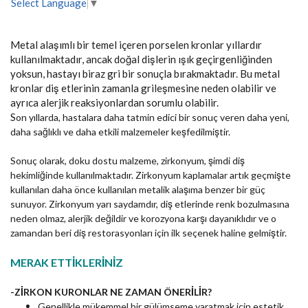
Select Language
▼
Metal alaşımlı bir temel içeren porselen kronlar yıllardır
kullanılmaktadır, ancak doğal dişlerin ışık geçirgenliğinden
yoksun, hastayı biraz gri bir sonuçla bırakmaktadır. Bu metal
kronlar diş etlerinin zamanla grileşmesine neden olabilir ve
ayrıca alerjik reaksiyonlardan sorumlu olabilir.
S
on yıllarda, hastalara daha tatmin edici bir sonuç veren daha yeni,
daha sağlıklı ve daha etkili malzemeler keşfedilmiştir.
Sonuç olarak, doku dostu malzeme, zirkonyum, şimdi diş
hekimliğinde kullanılmaktadır. Zirkonyum kaplamalar artık geçmişte
kullanılan daha önce kullanılan metalik alaşıma benzer bir güç
sunuyor. Zirkonyum yarı saydamdır, diş etlerinde renk bozulmasına
neden olmaz, alerjik değildir ve korozyona karşı dayanıklıdır ve o
zamandan beri diş restorasyonları için ilk seçenek haline gelmiştir.
MERAK ETTİKLERİNİZ
-ZİRKON KURONLAR NE ZAMAN ÖNERİLİR?
Genellikle mükemmel bir gülümseme yaratmak için estetik