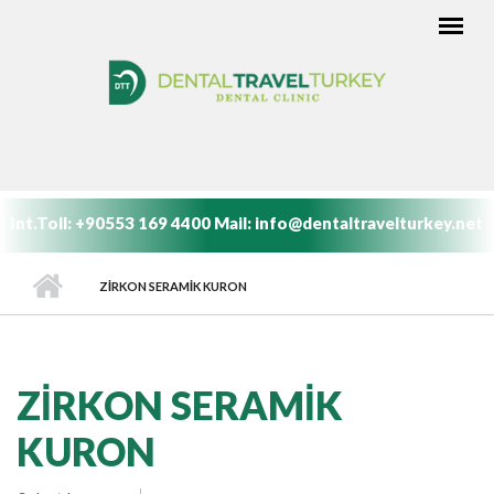
Ana içeriğe atla
ANA MENÜ
Int.Toll:
+90553 169 4400
Mail:
info@dentaltravelturkey.net
ZIRKON SERAMİK KURON
ZIRKON SERAMİK
KURON