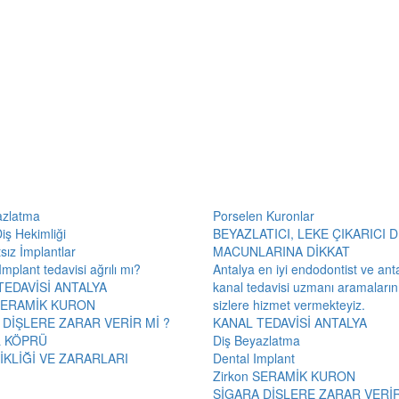
azlatma
Porselen Kuronlar
Diş Hekimliği
BEYAZLATICI, LEKE ÇIKARICI D
sız İmplantlar
MACUNLARINA DİKKAT
Implant tedavisi ağrılı mı?
Antalya en iyi endodontist ve ant
TEDAVİSİ ANTALYA
kanal tedavisi uzmanı aramaların
 SERAMİK KURON
sizlere hizmet vermekteyiz.
 DİŞLERE ZARAR VERİR Mİ ?
KANAL TEDAVİSİ ANTALYA
 KÖPRÜ
Diş Beyazlatma
İKLİĞİ VE ZARARLARI
Dental Implant
Zirkon SERAMİK KURON
SİGARA DİŞLERE ZARAR VERİR