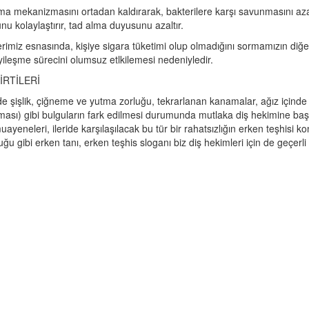
ma mekanizmasını ortadan kaldırarak, bakterilere karşı savunmasını azal
nu kolaylaştırır, tad alma duyusunu azaltır.
rimiz esnasında, kişiye sigara tüketimi olup olmadığını sormamızın diğe
ileşme sürecini olumsuz etlkilemesi nedeniyledir.
İRTİLERİ
e şişlik, çiğneme ve yutma zorluğu, tekrarlanan kanamalar, ağız içinde 
şması) gibi bulguların fark edilmesi durumunda mutlaka diş hekimine baş
uayeneleri, ileride karşılaşılacak bu tür bir rahatsızlığın erken teşhisi 
ğu gibi erken tanı, erken teşhis sloganı biz diş hekimleri için de geçerli 