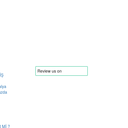
İŞ
alya
ızda
 Mİ ?