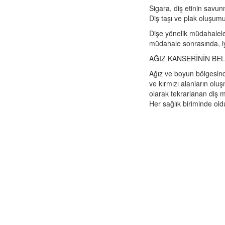
Sigara, diş etinin savun
Diş taşı ve plak oluşumu
Dişe yönelik müdahalele
müdahale sonrasında, iy
AĞIZ KANSERİNİN BEL
Ağız ve boyun bölgesind
ve kırmızı alanların olu
olarak tekrarlanan diş m
Her sağlık biriminde oldu