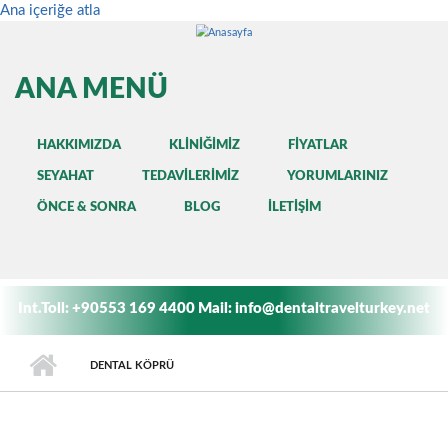
Ana içeriğe atla
ANA MENÜ
HAKKIMIZDA
KLINIĞIMIZ
FIYATLAR
SEYAHAT
TEDAVILERIMIZ
YORUMLARINIZ
ÖNCE & SONRA
BLOG
İLETIŞIM
Int.Toll:
+90553 169 4400
Mail:
info@dentaltravelturkey.net
DENTAL KÖPRÜ