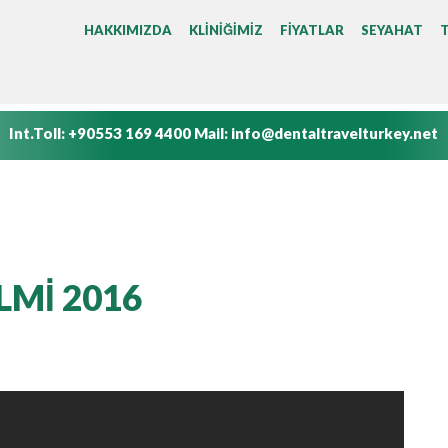
ANA MENÜ
HAKKIMIZDA
KLINIĞIMIZ
FIYATLAR
SEYAHAT
Int.Toll:
+90553 169 4400
Mail:
info@dentaltravelturkey.net
LMİ 2016