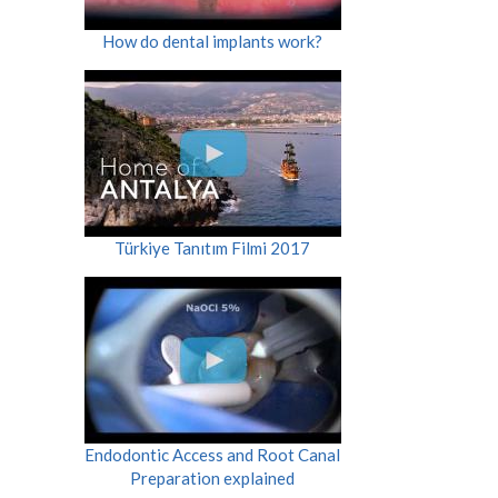
How do dental implants work?
Türkiye Tanıtım Filmi 2017
Endodontic Access and Root Canal
Preparation explained