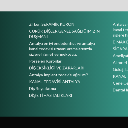
Zirkon SERAMİK KURON
Antalya 
kanal te
ÇÜRÜK DİŞLER GENEL SAĞLIĞIMIZIN
sizlere 
DÜŞMANI
E-MAX 
Antalya en iyi endodontist ve antalya
kanal tedavisi uzmanı aramalarınızda
SİGARA 
sizlere hizmet vermekteyiz.
Ameliyat
Porselen Kuronlar
All-on-
DİŞ EKSİKLİĞİ VE ZARARLARI
Gülüş Ta
Antalya Implant tedavisi ağrılı mı?
KANAL 
KANAL TEDAVİSİ ANTALYA
Çene Cer
Diş Beyazlatma
Dental I
DİŞ ETİ HASTALIKLARI