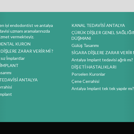
en iyi endodontist ve antalya
KANAL TEDAVİSİ ANTALYA
davisi uzmanı aramalarınızda
ÇÜRÜK DİŞLER GENEL SAĞLIĞI
hizmet vermekteyiz.
DÜŞMANI
DENTAL KURON
Gülüş Tasarımı
DİŞLERE ZARAR VERİR Mİ ?
SİGARA DİŞLERE ZARAR VERİR M
sız İmplantlar
Antalya Implant tedavisi ağrılı mı?
4 İMPLANT
DİŞ ETİ HASTALIKLARI
sarımı
Porselen Kuronlar
TEDAVİSİ ANTALYA
Çene Cerrahisi
rahisi
Antalya Implant tek tek yapılır mı?
mplant