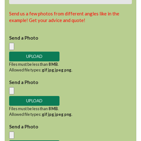
Send us a few photos from different angles like in the
example! Get your advice and quote!
Send a Photo
Files must be less than
8 MB
.
Allowed file types:
gif jpg jpeg png
.
Send a Photo
Files must be less than
8 MB
.
Allowed file types:
gif jpg jpeg png
.
Send a Photo