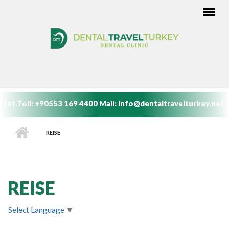
Skip to main content
MAIN MENU
Int.Toll:
+90553 169 4400
Mail:
info@dentaltravelturkey.net
REISE
REISE
Select Language
▼