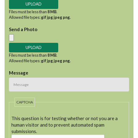
Files must be less than
8 MB
.
Allowed file types:
gif jpg jpeg png
.
Send a Photo
Files must be less than
8 MB
.
Allowed file types:
gif jpg jpeg png
.
Message
CAPTCHA
This question is for testing whether or not you are a
human visitor and to prevent automated spam
submissions.